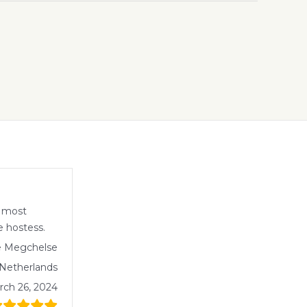
e most
le hostess.
e Megchelse
 Netherlands
rch 26, 2024